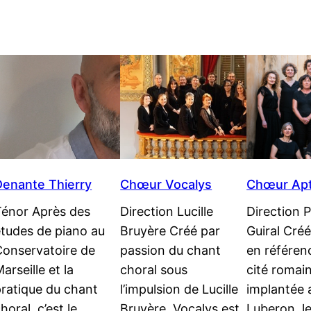
Denante Thierry
Chœur Vocalys
Chœur Apt
Ténor Après des
Direction Lucille
Direction P
études de piano au
Bruyère Créé par
Guiral Cré
Conservatoire de
passion du chant
en référen
arseille et la
choral sous
cité romai
pratique du chant
l’impulsion de Lucille
implantée 
horal, c’est le
Bruyère, Vocalys est
Luberon, 