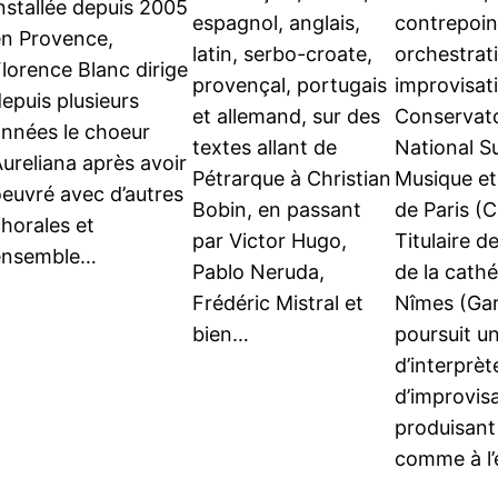
nstallée depuis 2005
espagnol, anglais,
contrepoin
en Provence,
latin, serbo-croate,
orchestrat
lorence Blanc dirige
provençal, portugais
improvisat
epuis plusieurs
et allemand, sur des
Conservato
années le choeur
textes allant de
National S
ureliana après avoir
Pétrarque à Christian
Musique et
euvré avec d’autres
Bobin, en passant
de Paris 
horales et
par Victor Hugo,
Titulaire d
ensemble…
Pablo Neruda,
de la cath
Frédéric Mistral et
Nîmes (Gard
bien…
poursuit un
d’interprèt
d’improvis
produisant
comme à l’