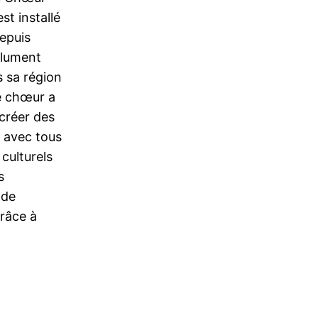
est installé
epuis
olument
s sa région
le chœur a
 créer des
s avec tous
 culturels
s
 de
râce à