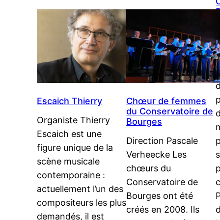
D
B
Escaich Thierry
Chœur de femmes
du Conservatoire de
d
Organiste Thierry
Bourges
Escaich est une
Direction Pascale
figure unique de la
s
Verheecke Les
scène musicale
chœurs du
contemporaine :
Conservatoire de
actuellement l’un des
P
Bourges ont été
compositeurs les plus
créés en 2008. Ils
demandés, il est