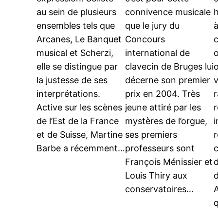
au sein de plusieurs
connivence musicale
h
ensembles tels que
que le jury du
Arcanes, Le Banquet
Concours
c
musical et Scherzi,
international de
o
elle se distingue par
clavecin de Bruges lui
o
la justesse de ses
décerne son premier
v
interprétations.
prix en 2004. Très
Active sur les scènes
jeune attiré par les
r
de l’Est de la France
mystères de l’orgue,
i
et de Suisse, Martine
ses premiers
Barbe a récemment…
professeurs sont
François Ménissier et
d
Louis Thiry aux
conservatoires…
A