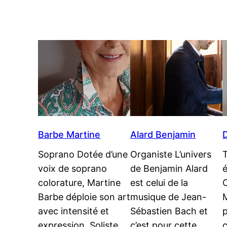
Barbe Martine
Alard Benjamin
Soprano Dotée d’une
Organiste L’univers
voix de soprano
de Benjamin Alard
colorature, Martine
est celui de la
Barbe déploie son art
musique de Jean-
M
avec intensité et
Sébastien Bach et
expression. Soliste
c’est pour cette
c