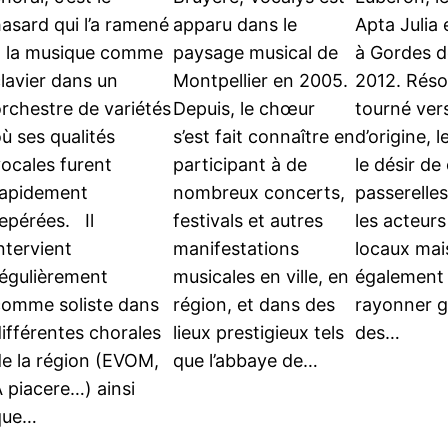
asard qui l’a ramené
apparu dans le
Apta Julia 
à la musique comme
paysage musical de
à Gordes d
lavier dans un
Montpellier en 2005.
2012. Rés
rchestre de variétés
Depuis, le chœur
tourné ver
ù ses qualités
s’est fait connaître en
d’origine, 
ocales furent
participant à de
le désir de
rapidement
nombreux concerts,
passerelle
epérées. Il
festivals et autres
les acteurs
ntervient
manifestations
locaux mai
régulièrement
musicales en ville, en
également
comme soliste dans
région, et dans des
rayonner g
ifférentes chorales
lieux prestigieux tels
des…
de la région (EVOM,
que l’abbaye de…
 piacere…) ainsi
que…