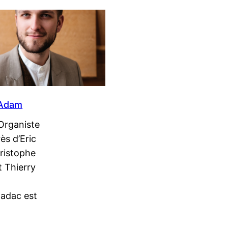
 Adam
Organiste
ès d’Eric
ristophe
 Thierry
adac est
n