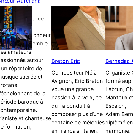
Chœur Aureliana –
Beaurecueil
irection Florence
Blanc Basé à
eaurecueil le choeur
Aureliana rassemble
des amateurs
passionnés autour
Breton Eric
Bernadac
’un répertoire de
Compositeur Né à
Organiste 
musique sacrée et
Avignon, Eric Breton
formé aupr
profane
voue une grande
Lebrun, Ch
’échelonnant de la
passion à la voix, ce
Mantoux et
période baroque à
qui l’a conduit à
Escaich,
contemporaine.
composer plus d’une
Adam Bern
ianiste et chanteuse
centaine de mélodies
diplômé e
de formation,
en français, italien,
harmonie,