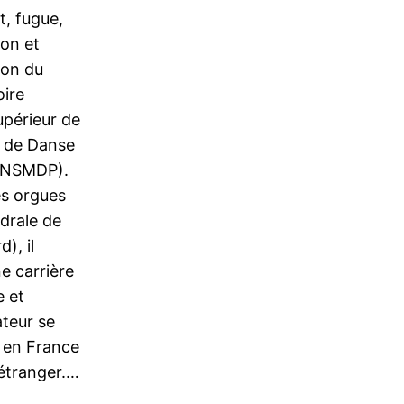
t, fugue,
ion et
ion du
ire
upérieur de
 de Danse
(CNSMDP).
es orgues
édrale de
), il
e carrière
e et
ateur se
 en France
étranger.…