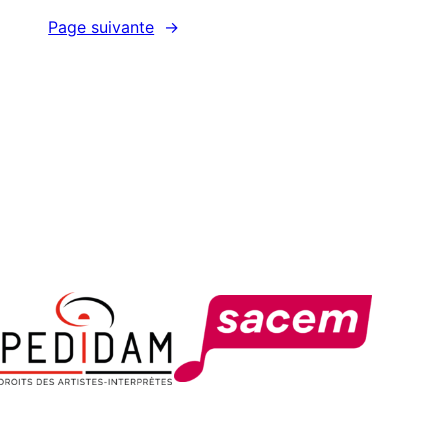
Page suivante
→