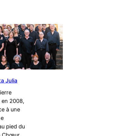
a Julia
ierre
é en 2008,
ce à une
ne
au pied du
le Chœur