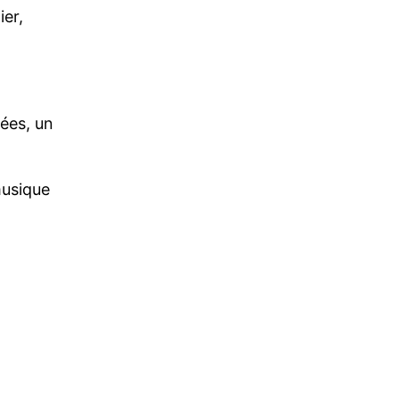
ier,
nées, un
musique