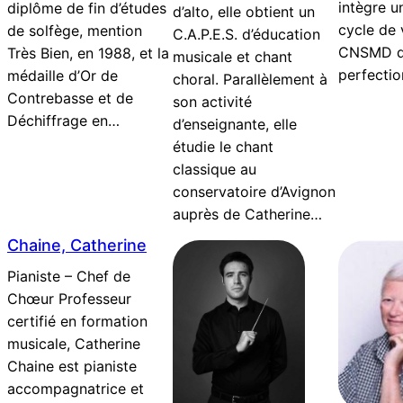
intègre u
diplôme de fin d’études
d’alto, elle obtient un
cycle de 
de solfège, mention
C.A.P.E.S. d’éducation
CNSMD de
Très Bien, en 1988, et la
musicale et chant
perfecti
médaille d’Or de
choral. Parallèlement à
Contrebasse et de
son activité
Déchiffrage en…
d’enseignante, elle
étudie le chant
classique au
conservatoire d’Avignon
auprès de Catherine…
Chaine, Catherine
Pianiste – Chef de
Chœur Professeur
certifié en formation
musicale, Catherine
Chaine est pianiste
accompagnatrice et