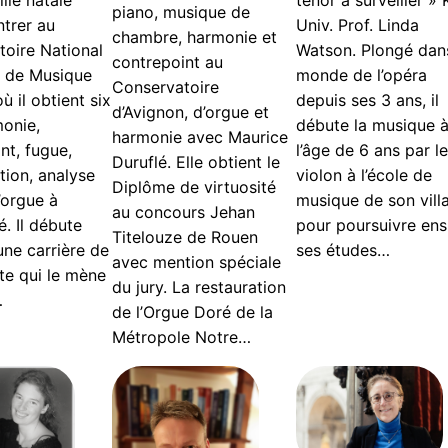
ténor à surveiller » 
lle natale
piano, musique de
Univ. Prof. Linda
ntrer au
chambre, harmonie et
Watson. Plongé dans
oire National
contrepoint au
monde de l’opéra
r de Musique
Conservatoire
depuis ses 3 ans, il
ù il obtient six
d’Avignon, d’orgue et
débute la musique 
monie,
harmonie avec Maurice
l’âge de 6 ans par le
nt, fugue,
Duruflé. Elle obtient le
violon à l’école de
tion, analyse
Diplôme de virtuosité
musique de son vill
d’orgue à
au concours Jehan
pour poursuivre ens
é. Il débute
Titelouze de Rouen
ses études…
 une carrière de
avec mention spéciale
te qui le mène
du jury. La restauration
…
de l’Orgue Doré de la
Métropole Notre…