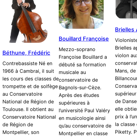
Brielles
Bouillard Françoise
Violonist
Brielles 
Mezzo-soprano
Béthune, Frédéric
violon au
Françoise Bouillard a
conservat
Contrebassiste Né en
débuté sa formation
Mans, de
1966 à Cambrai, il suit
musicale au
Billancour
les cours des classes de
conservatoire de
Conservat
trompette et de solfège
Bagnols-sur-Cèze.
supérieur
au Conservatoire
Après des études
de Danse
National de Région de
supérieures à
elle obti
Toulouse. Il obtient au
l’université Paul Valéry
prix à l’
Conservatoire National
en musicologie ainsi
la classe
de Région de
qu’au conservatoire de
Piketty. P
Montpellier, son
Montpellier en classe