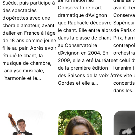
sa formation au
dans sa vi
Suède, puis participe à
Conservatoire d’art
avant d’e
des spectacles
dramatique d’Avignon
Conservat
d’opérettes avec une
que Raphaèle découvre
Supérieu
chorale amateur, avant
le chant. Elle entre alors
de Paris o
d’aller en France à l’âge
dans la classe de chant
Prix, har
de 18 ans comme jeune
au Conservatoire
contrepoi
fille au pair. Après avoir
d’Avignon en 2004. En
orchestra
étudié le chant, la
2009, elle a été lauréate
et celui 
musique de chambre,
de la première édition
l’unanimit
l’analyse musicale,
des Saisons de la voix à
très vite
l’harmonie et le…
Gordes et elle a…
concertis
dans les