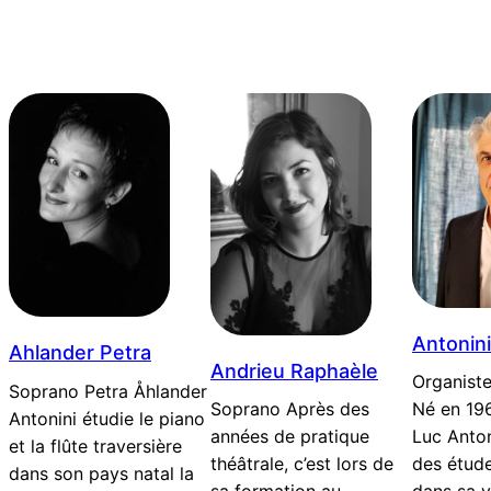
Antonini
Ahlander Petra
Andrieu Raphaèle
Organist
Soprano Petra Åhlander
Soprano Après des
Né en 196
Antonini étudie le piano
années de pratique
Luc Anto
et la flûte traversière
théâtrale, c’est lors de
des étud
dans son pays natal la