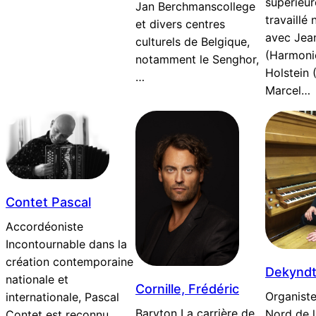
supérieure
Jan Berchmanscollege
travaillé
et divers centres
avec Jean
culturels de Belgique,
(Harmoni
notamment le Senghor,
Holstein 
…
Marcel…
Contet Pascal
Accordéoniste
Incontournable dans la
création contemporaine
Dekyndt
nationale et
Cornille, Frédéric
Organiste
internationale, Pascal
Baryton La carrière de
Nord de l
Contet est reconnu