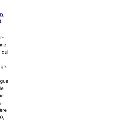
n,
e
r-
une
 qui
o
âge.
rgue
le
ue
s
tère
0,