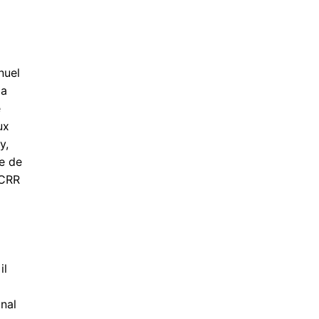
nuel
la
e
ux
y,
se de
 CRR
il
nal