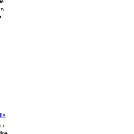
ue
ns
e
ie
ir
line