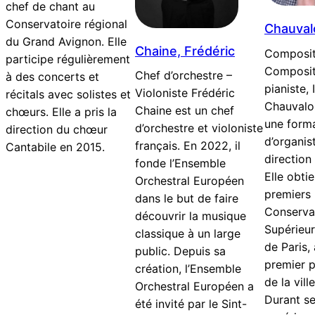
chef de chant au
Conservatoire régional
Chauvalo
du Grand Avignon. Elle
Chaine, Frédéric
Composit
participe régulièrement
Composit
Chef d’orchestre –
à des concerts et
pianiste, 
Violoniste Frédéric
récitals avec solistes et
Chauvalo
Chaine est un chef
chœurs. Elle a pris la
une form
d’orchestre et violoniste
direction du chœur
d’organis
français. En 2022, il
Cantabile en 2015.
direction
fonde l’Ensemble
Elle obtie
Orchestral Européen
premiers 
dans le but de faire
Conservat
découvrir la musique
Supérieu
classique à un large
de Paris, 
public. Depuis sa
premier p
création, l’Ensemble
de la vill
Orchestral Européen a
Durant s
été invité par le Sint-