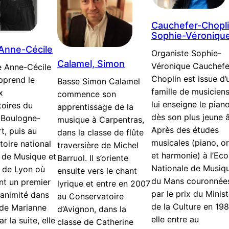
Cauchefer-Chopli
Sophie-Véroniqu
 Anne-Cécile
Organiste Sophie-
Calamel, Simon
Véronique Cauchefe
e Anne-Cécile
Choplin est issue d’
apprend le
Basse Simon Calamel
famille de musiciens
x
commence son
lui enseigne le pian
oires du
apprentissage de la
dès son plus jeune 
 Boulogne-
musique à Carpentras,
Après des études
t, puis au
dans la classe de flûte
musicales (piano, o
oire national
traversière de Michel
et harmonie) à l’Eco
 de Musique et
Barruol. Il s’oriente
Nationale de Musiq
 de Lyon où
ensuite vers le chant
du Mans couronnée
ent un premier
lyrique et entre en 2007
par le prix du Minis
unanimité dans
au Conservatoire
de la Culture en 198
 de Marianne
d’Avignon, dans la
elle entre au
ar la suite, elle
classe de Catherine