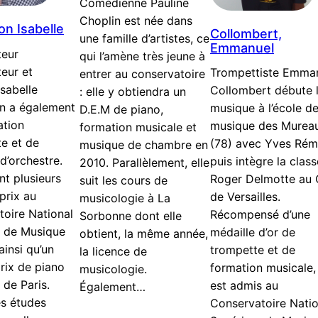
Comédienne Pauline
Choplin est née dans
n Isabelle
Collombert,
une famille d’artistes, ce
Emmanuel
eur
qui l’amène très jeune à
eur et
Trompettiste Emma
entrer au conservatoire
Isabelle
Collombert débute 
: elle y obtiendra un
n a également
musique à l’école d
D.E.M de piano,
ation
musique des Murea
formation musicale et
te et de
(78) avec Yves Rém
musique de chambre en
 d’orchestre.
puis intègre la clas
2010. Parallèlement, elle
nt plusieurs
Roger Delmotte au
suit les cours de
prix au
de Versailles.
musicologie à La
oire National
Récompensé d’une
Sorbonne dont elle
r de Musique
médaille d’or de
obtient, la même année,
ainsi qu’un
trompette et de
la licence de
rix de piano
formation musicale, 
musicologie.
e de Paris.
est admis au
Également…
es études
Conservatoire Natio