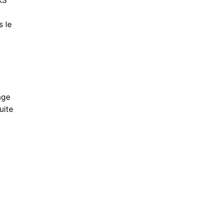
KS
 le
à
age
uite