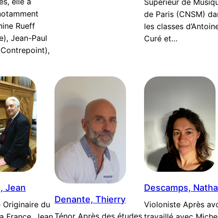
s, elle a
Supérieur de Musiq
 notamment
de Paris (CNSM) da
ine Rueff
les classes d’Antoin
e), Jean-Paul
Curé et…
(Contrepoint),
, Jean
Descamps, Nathal
Denante, Thierry
 Originaire du
Violoniste Après avo
Ténor Après des études
a France, Jean
travaillé avec Miche