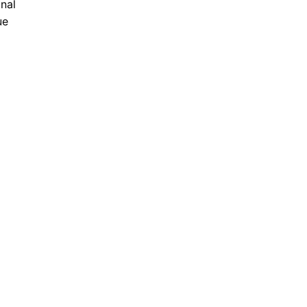
nal
ue