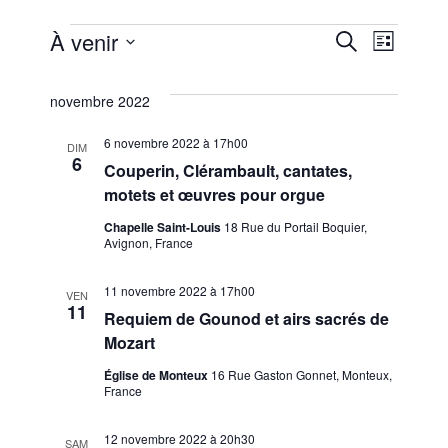
Évènements
Nav
Rech
À venir
Recherche
Liste
Sélectionnez
de
et
une
novembre 2022
vue
date.
navig
6 novembre 2022 à 17h00
DIM
évè
6
Couperin, Clérambault, cantates,
de
motets et œuvres pour orgue
Chapelle Saint-Louis
18 Rue du Portail Boquier,
vues
Avignon, France
11 novembre 2022 à 17h00
Évèn
VEN
11
Requiem de Gounod et airs sacrés de
Mozart
Église de Monteux
16 Rue Gaston Gonnet, Monteux,
France
12 novembre 2022 à 20h30
SAM