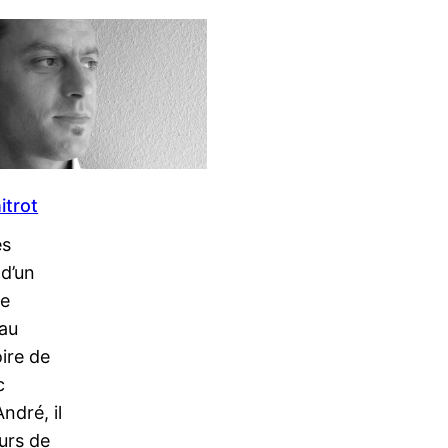
itrot
ès
 d’un
de
au
ire de
c
dré, il
urs de