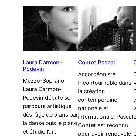
Laura Darmon-
Contet Pascal
Podevin
Accordéoniste
C
Mezzo-Soprano
Incontournable dans
V
Laura Darmon-
la création
Podevin débute son
contemporaine
d
parcours artistique
nationale et
v
dès l’âge de 5 ans par
internationale, Pascal
E
la danse puis le piano
Contet est reconnu
et étudie l’art
pour avoir renouvelé