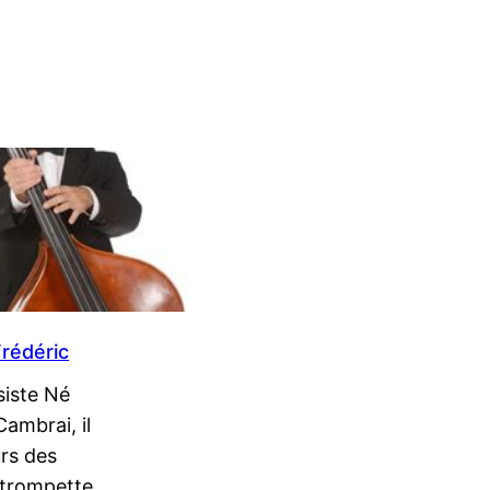
rédéric
iste Né
ambrai, il
urs des
 trompette