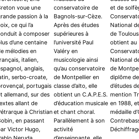
Breton voue une
conservatoire de
et de solfè
rande passion à la
Bagnols-sur-Cèze.
Conservato
oix, ce qui l’a
Après des études
National d
conduit à composer
supérieures à
de Toulouse
lus d’une centaine
l’université Paul
obtient au
de mélodies en
Valéry en
Conservato
rançais, italien,
musicologie ainsi
National d
spagnol, anglais,
qu’au conservatoire
de Montpel
atin, serbo-croate,
de Montpellier en
diplôme de
rovençal, portugais
classe d’alto, elle
d’études de
t allemand, sur des
obtient un C.A.P.E.S.
mention Tr
extes allant de
d’éducation musicale
en 1988, et
étrarque à Christian
et chant choral.
médaille d’
Bobin, en passant
Parallèlement à son
Contrebass
ar Victor Hugo,
activité
Déchiffra
Pablo Neruda,
d’enseignante, elle