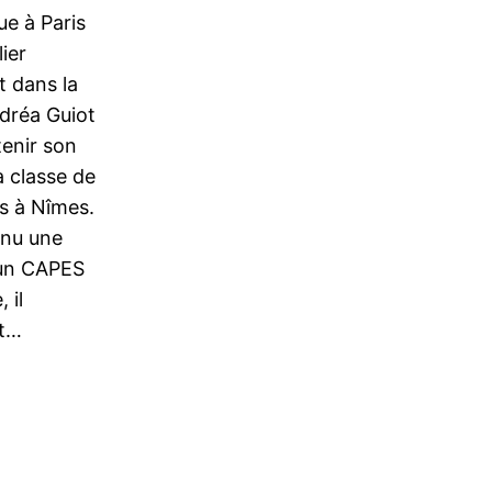
ue à Paris
ier
 dans la
ndréa Guiot
tenir son
a classe de
as à Nîmes.
enu une
 un CAPES
 il
et…