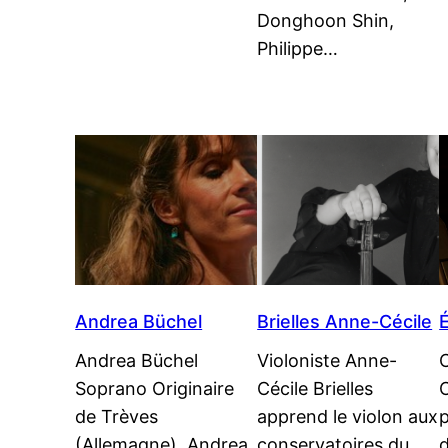
Donghoon Shin,
Philippe…
Andrea Büchel
Brielles Anne-Cécile
É
Andrea Büchel
Violoniste Anne-
Soprano Originaire
Cécile Brielles
de Trèves
apprend le violon aux
p
(Allemagne), Andrea
conservatoires du
d