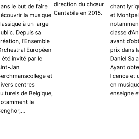
direction du chœur
ans le but de faire
chant lyriq
Cantabile en 2015.
écouvrir la musique
et Montpell
lassique à un large
notamment
ublic. Depuis sa
classe d’A
réation, l’Ensemble
avant d’ob
Orchestral Européen
prix dans l
 été invité par le
Daniel Sal
Sint-Jan
Ayant obt
Berchmanscollege et
licence et
ivers centres
en musique,
ulturels de Belgique,
enseigne 
notamment le
Senghor,…