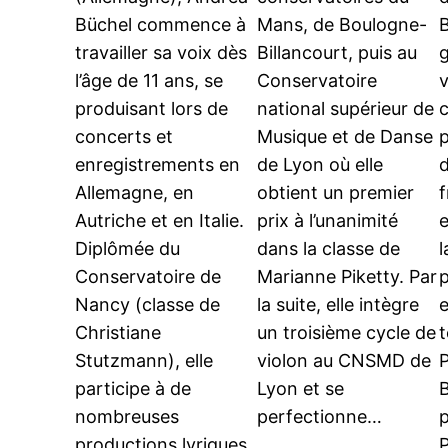
Büchel commence à
Mans, de Boulogne-
travailler sa voix dès
Billancourt, puis au
g
l’âge de 11 ans, se
Conservatoire
v
produisant lors de
national supérieur de
concerts et
Musique et de Danse
p
enregistrements en
de Lyon où elle
Allemagne, en
obtient un premier
f
Autriche et en Italie.
prix à l’unanimité
e
Diplômée du
dans la classe de
l
Conservatoire de
Marianne Piketty. Par
p
Nancy (classe de
la suite, elle intègre
e
Christiane
un troisième cycle de
t
Stutzmann), elle
violon au CNSMD de
P
participe à de
Lyon et se
nombreuses
perfectionne…
p
productions lyriques