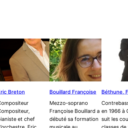
ric Breton
Bouillard Françoise
Béthune, F
Compositeur
Mezzo-soprano
Contrebass
Compositeur,
Françoise Bouillard a
en 1966 à C
ianiste et chef
débuté sa formation
suit les co
’orchestre, Eric
musicale au
classes de