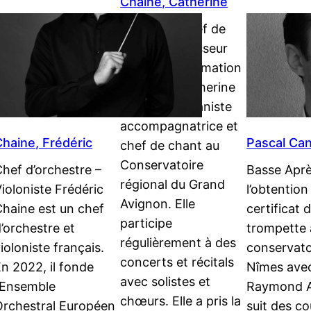
Chaine, Catherine
Pianiste – Chef de
Chœur Professeur
certifié en formation
musicale, Catherine
Chaine est pianiste
accompagnatrice et
Chaine, Frédéric
Pascal Can
chef de chant au
Conservatoire
hef d’orchestre –
Basse Apr
régional du Grand
ioloniste Frédéric
l’obtention
Avignon. Elle
Chaine est un chef
certificat 
participe
’orchestre et
trompette 
régulièrement à des
ioloniste français.
conservato
concerts et récitals
n 2022, il fonde
Nîmes ave
avec solistes et
l’Ensemble
Raymond An
chœurs. Elle a pris la
Orchestral Européen
suit des co