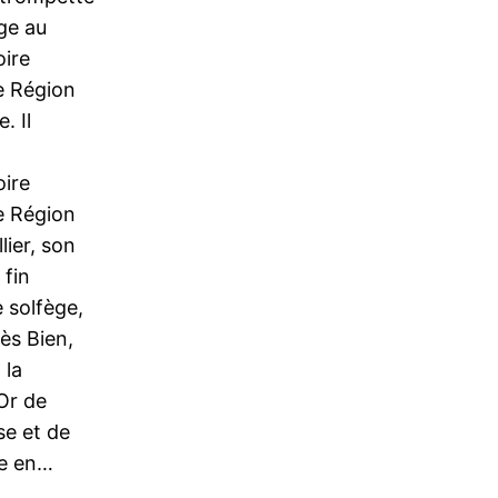
ge au
ire
e Région
. Il
ire
e Région
lier, son
 fin
 solfège,
ès Bien,
 la
Or de
e et de
ge en…