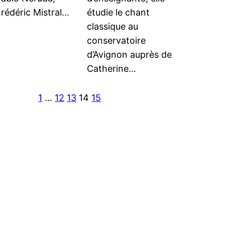
rédéric Mistral…
étudie le chant
classique au
conservatoire
d’Avignon auprès de
Catherine…
1
…
12
13
14
15