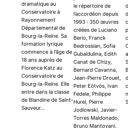
dramatique au
le répertoire de
d
Conservatoire à
l’accordéon depuis
d
Rayonnement
1993 : 350 œuvres
c
Départemental de
créées de Luciano
p
Bourg-la-Reine. Sa
Berio, Franck
c
formation lyrique
Bedrossian, Sofia
commence à l’âge de
Gubaïdulina, Edith
a
18 ans auprès de
Canat de Chizy,
Florence Katz au
Bernard Cavanna,
Conservatoire de
Jean-Pierre Drouet,
d
Bourg-la-Reine. Elle
Peter Eötvös, Ivan
c
entre dans la classe
Fedele, Philippe
de Blandine de Saint-
Hurel, Pierre
Sauveur…
Jodlowski, Javier-
Torres Maldonado,
Bruno Mantovani,