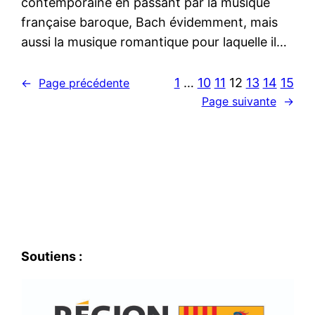
contemporaine en passant par la musique
française baroque, Bach évidemment, mais
aussi la musique romantique pour laquelle il…
1
…
10
11
12
13
14
15
←
Page précédente
Page suivante
→
Soutiens :