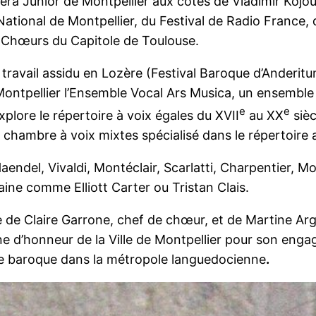
Opéra Junior de Montpellier aux côtés de Vladimir Kojo
National de Montpellier, du Festival de Radio France, 
des Chœurs du Capitole de Toulouse.
travail assidu en Lozère (Festival Baroque d’Anderit
 Montpellier l’Ensemble Vocal Ars Musica, un ensemble
e
e
explore le répertoire à voix égales du XVII
au XX
sièc
 chambre à voix mixtes spécialisé dans le répertoire
del, Vivaldi, Montéclair, Scarlatti, Charpentier, Mo
ne comme Elliott Carter ou Tristan Clais.
de Claire Garrone, chef de chœur, et de Martine Arge
nne d’honneur de la Ville de Montpellier pour son eng
que baroque dans la métropole languedocienne
.