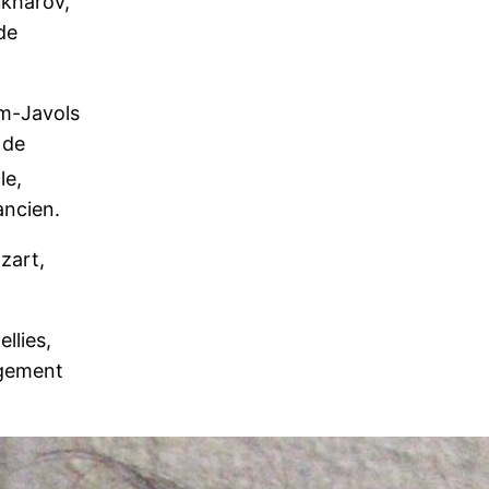
ukharov,
de
um-Javols
 de
le,
 ancien.
zart,
llies,
agement