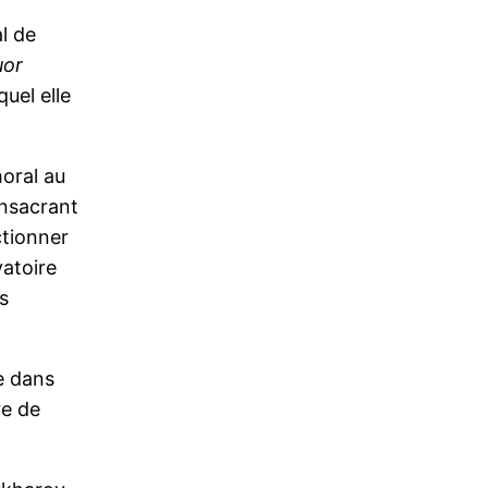
l de
uor
uel elle
horal au
onsacrant
ctionner
atoire
s
te dans
re de