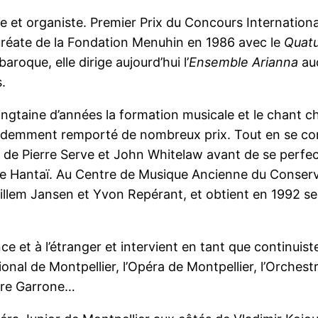
e et organiste. Premier Prix du Concours Internationa
uréate de la Fondation Menuhin en 1986 avec le
Quat
roque, elle dirige aujourd’hui l’
Ensemble Arianna
auq
s.
ingtaine d’années la formation musicale et le chant c
écédemment remporté de nombreux prix. Tout en se c
ès de Pierre Serve et John Whitelaw avant de se perfe
e Hantaï. Au Centre de Musique Ancienne du Conserv
Willem Jansen et Yvon Repérant, et obtient en 1992 se
nce et à l’étranger et intervient en tant que continuis
nal de Montpellier, l’Opéra de Montpellier, l’Orchest
aire Garrone…