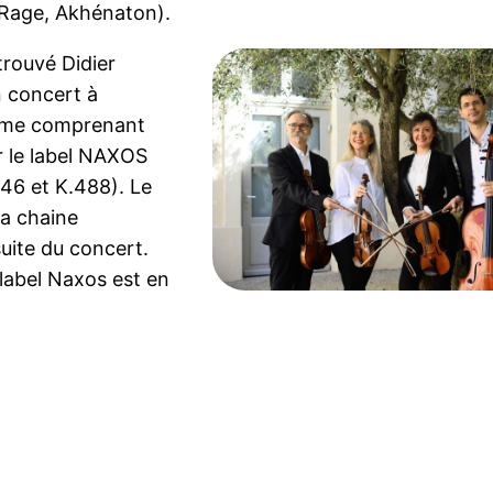
 Rage, Akhénaton).
trouvé Didier
 concert à
amme comprenant
r le label NAXOS
46 et K.488). Le
la chaine
suite du concert.
label Naxos est en