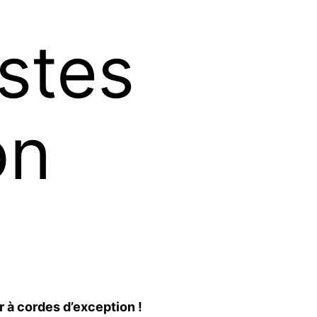
istes
on
r à cordes d’exception !