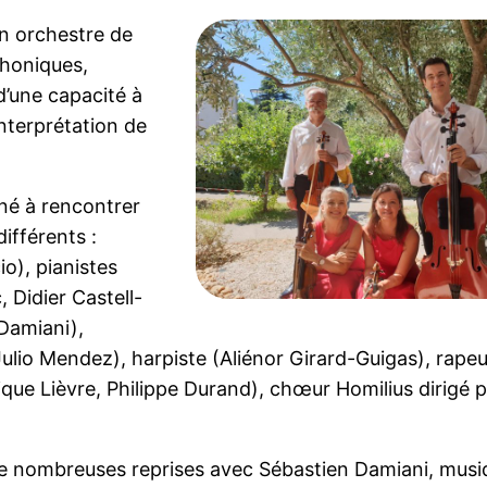
un orchestre de
phoniques,
d’une capacité à
interprétation de
né à rencontrer
ifférents :
io), pianistes
 Didier Castell-
Damiani),
ulio Mendez), harpiste (Aliénor Girard-Guigas), rapeu
ue Lièvre, Philippe Durand), chœur Homilius dirigé p
 de nombreuses reprises avec Sébastien Damiani, mus